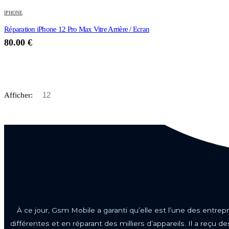
IPHONE
Réparation iPhone 12 Pro Max Vitre Arrière / Ecran
80.00
€
Afficher:
À ce jour, Gsm Mobile a garanti qu’elle est l’une des entr
différentes et en réparant des milliers d’appareils. Il a re