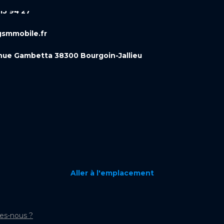
15 94 27
smmobile.fr
nue Gambetta 38300 Bourgoin-Jallieu
Aller à l'emplacement
s-nous ?