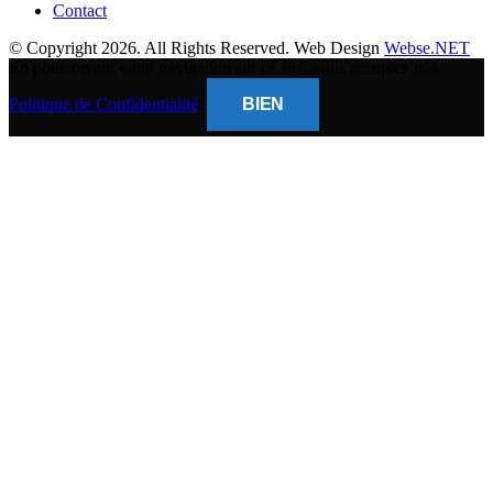
Contact
© Copyright 2026. All Rights Reserved. Web Design
Webse.NET
En poursuivant votre navigation sur ce site, vous acceptez nos
Politique de Confidentialité
.
BIEN
CLOSE
THIS
MODUL
BANQUE POPULAIRE
Titulaire du compte : (