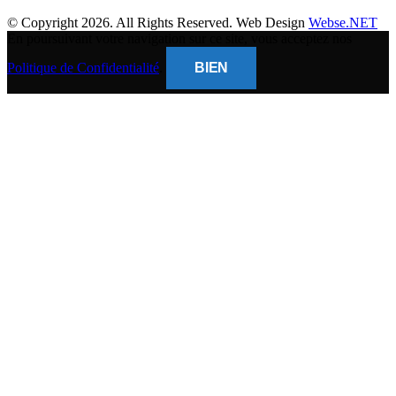
© Copyright 2026. All Rights Reserved. Web Design
Webse.NET
En poursuivant votre navigation sur ce site, vous acceptez nos
Politique de Confidentialité
.
BIEN
CLOSE
THIS
MODUL
BANQUE POPULAIRE
Titulaire du compte : (
Gsm Mobile )