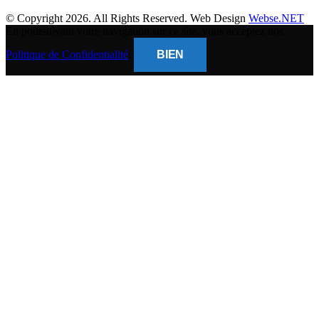
© Copyright 2026. All Rights Reserved. Web Design
Webse.NET
En poursuivant votre navigation sur ce site, vous acceptez nos
Politique de Confidentialité
.
BIEN
CLOSE
THIS
MODUL
BANQUE POPULAIRE
Titulaire du compte : (
Gsm Mobile )