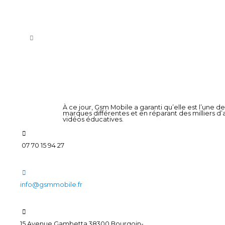
À ce jour, Gsm Mobile a garanti qu’elle est l’une 
marques différentes et en réparant des milliers d
vidéos éducatives.
07 70 15 94 27
info@gsmmobile.fr
15 Avenue Gambetta 38300 Bourgoin-